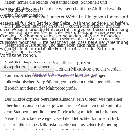
hatten immer die leichte Verständlichkeit, Schönheit und
Augenfälligkeit und nicht die wissenschaftliche Akribie bzw. die
Wir benutzen Cookies
reine Dokumentation.
Wir nutzen Cookies auf unserer Website. Einige von ihnen sind
essenziell für den Betrieb der Seite, während andere uns helfen,
Ein Fünkchen Interesse an etwas Neuem kann reichen, um sich
diese Website und die Nutzererfahrung zu verbessern (Tracking
einem völlig neuen Medium, der Mikro-Fotografie zuzuwenden
Cookies). Sie können selbst entscheiden, ob Sie die Cookies
und dieses Interesse kann dann sehr wohl den Wunsch nach einer
zulassen möchten. Bitte beachten Sie, dass bei einer Ablehnung
geeigneten Ausrüstung, und dann eben auch nach einem
womöglich nicht mehr alle Funktionalitäten der Seite zur
Mikroskop auslösen.
Verfügung stehen.
Natürli
ch denkt jeder gleich an die sehr großen
Akzeptieren
Ablehnen
Abbildungsmaßstäbe, die mit einem Mikroskop erreicht werden
können. Andererseits überdecken sich aber die geringen
Weitere Informationen
|
Impressum
mikroskopischen Vergrößerungen in einem nicht unerheblichen
Bereich mit denen der Makrofotografie.
Der Mikroskopiker betrachtet zunächst sein Objekt wie mit einer
überdimensionalen Lupe, gewinnt neue Ansichten und kommt aus
dem Staunen über die neuen Eindrücke gar nicht mehr heraus.
Neue Eindrücke deswegen, weil der Betrachter kaum ein Bild,
das er mittels eines Mikroskops erkennt, aus seiner Erinnerung